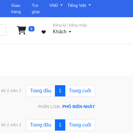
Giao
Trợ
VND
Tiếng Việt
hàng
giúp
Đăng ký / Đăng nhập
0
Khách
 thị 1 trên 1
Trang đầu
1
Trang cuối
PHÂN LOẠI:
PHỔ BIẾN NHẤT
 thị 1 trên 1
Trang đầu
1
Trang cuối