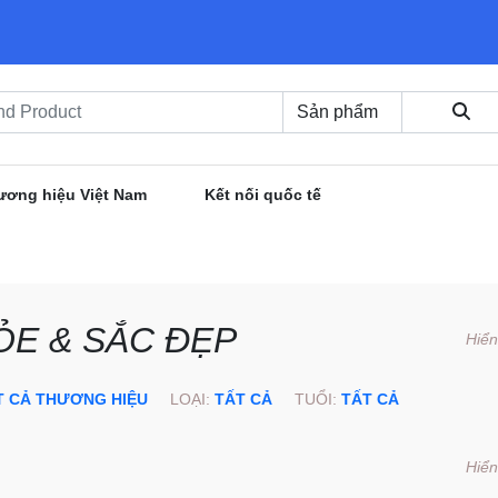
ương hiệu Việt Nam
Kết nối quốc tế
ỎE & SẮC ĐẸP
Hiển
T CẢ THƯƠNG HIỆU
LOẠI:
TẤT CẢ
TUỔI:
TẤT CẢ
Hiển