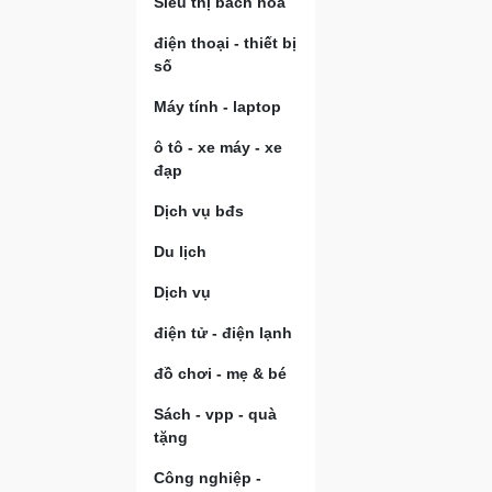
Siêu thị bách hóa
điện thoại - thiết bị
số
Máy tính - laptop
ô tô - xe máy - xe
đạp
Dịch vụ bđs
Du lịch
Dịch vụ
điện tử - điện lạnh
đồ chơi - mẹ & bé
Sách - vpp - quà
tặng
Công nghiệp -