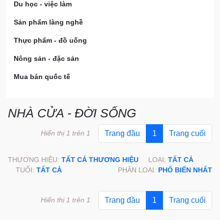
Du học - việc làm
Sản phẩm làng nghề
Thực phẩm - đồ uống
Nông sản - đặc sản
Mua bán quốc tế
NHÀ CỬA - ĐỜI SỐNG
Hiển thị 1 trên 1
Trang đầu
1
Trang cuối
THƯƠNG HIỆU:
TẤT CẢ THƯƠNG HIỆU
LOẠI:
TẤT CẢ
TUỔI:
TẤT CẢ
PHÂN LOẠI:
PHỔ BIẾN NHẤT
Hiển thị 1 trên 1
Trang đầu
1
Trang cuối