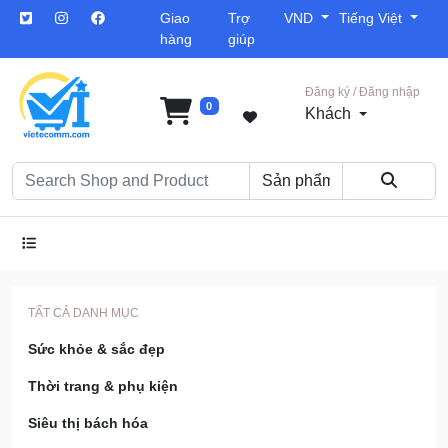
Giao
Trợ
VND
Tiếng Việt
hàng
giúp
Đăng ký / Đăng nhập
0
Khách
TẤT CẢ DANH MỤC
Sức khỏe & sắc đẹp
Thời trang & phụ kiện
Siêu thị bách hóa