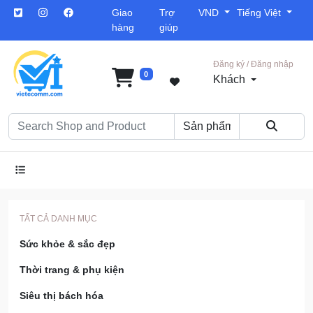
Giao
Trợ
VND
Tiếng Việt
hàng
giúp
Đăng ký / Đăng nhập
0
Khách
TẤT CẢ DANH MỤC
Sức khỏe & sắc đẹp
Thời trang & phụ kiện
Siêu thị bách hóa