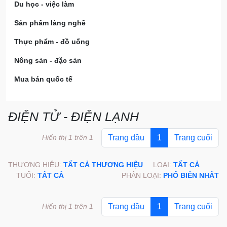
Du học - việc làm
Sản phẩm làng nghề
Thực phẩm - đồ uống
Nông sản - đặc sản
Mua bán quốc tế
ĐIỆN TỬ - ĐIỆN LẠNH
Hiển thị 1 trên 1
Trang đầu
1
Trang cuối
THƯƠNG HIỆU:
TẤT CẢ THƯƠNG HIỆU
LOẠI:
TẤT CẢ
TUỔI:
TẤT CẢ
PHÂN LOẠI:
PHỔ BIẾN NHẤT
Hiển thị 1 trên 1
Trang đầu
1
Trang cuối