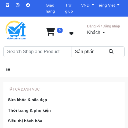
Giao
Trợ
VND
Tiếng Việt
hàng
giúp
Đăng ký / Đăng nhập
0
Khách
TẤT CẢ DANH MỤC
Sức khỏe & sắc đẹp
Thời trang & phụ kiện
Siêu thị bách hóa