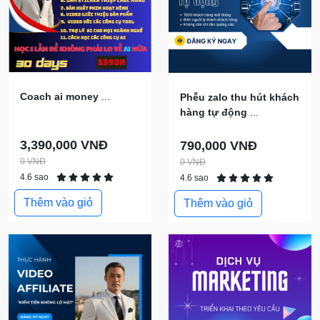
Coach ai money
...
Phễu zalo thu hút khách
hàng tự động
...
3,390,000 VNĐ
790,000 VNĐ
0 VNĐ
0 VNĐ
4.6 sao
4.6 sao
Thêm vào giỏ
Thêm vào giỏ