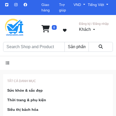
Giao
Trợ
VND
Tiếng Việt
hàng
giúp
Đăng ký / Đăng nhập
0
Khách
TẤT CẢ DANH MỤC
Sức khỏe & sắc đẹp
Thời trang & phụ kiện
Siêu thị bách hóa