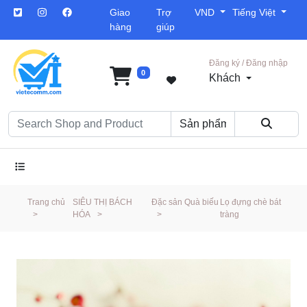
Giao
Trợ
VND
Tiếng Việt
hàng
giúp
Đăng ký / Đăng nhập
0
Khách
Trang chủ
SIÊU THỊ BÁCH
Đặc sản Quà biếu
Lọ đựng chè bát
>
HÓA
>
>
tràng