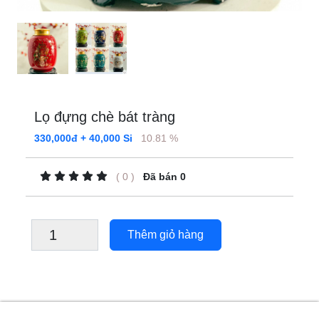
Lọ đựng chè bát tràng
330,000đ + 40,000 Si
10.81 %
( 0 )
Đã bán 0
Thêm giỏ hàng