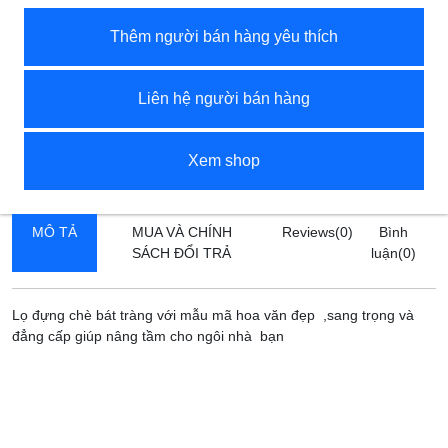
Thêm người bán hàng yêu thích
Liên hệ người bán hàng
Xem shop
MÔ TẢ
MUA VÀ CHÍNH
Reviews(0)
Bình
SÁCH ĐỔI TRẢ
luận(
0
)
Lọ đựng chè bát tràng với mẫu mã hoa văn đẹp ,sang trọng và
đẳng cấp giúp nâng tầm cho ngôi nhà bạn